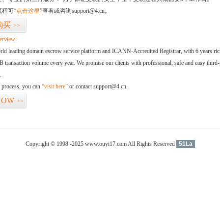
流程可
“点击这里”
查看或咨询support@4.cn。
购买
>>
erview:
orld leading domain escrow service platform and ICANN-Accredited Registrar, with 6 years ri
 transaction volume every year. We promise our clients with professional, safe and easy third-
.
d process, you can
“visit here”
or contact support@4.cn.
NOW
>>
Copyright © 1998 -2025 www.ouyi17.com All Rights Reserved
51La