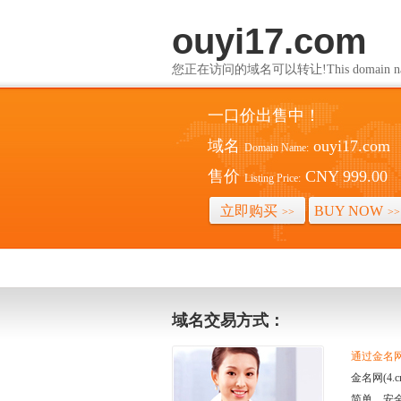
ouyi17.com
您正在访问的域名可以转让!This domain name i
一口价出售中！
域名
ouyi17.com
Domain Name:
售价
CNY 999.00
Listing Price:
立即购买
BUY NOW
>>
>>
域名交易方式：
通过金名网(
金名网(4
简单、安