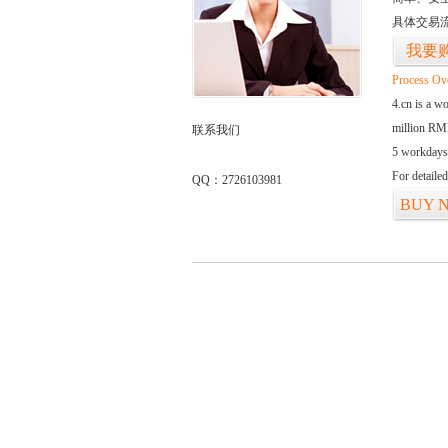
具体交易
我要
Process Ov
4.cn is a w
million RMB
联系我们
5 workdays
For detaile
QQ：2726103981
BUY 